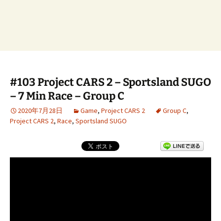
#103 Project CARS 2 – Sportsland SUGO
– 7 Min Race – Group C
2020年7月28日
Game
,
Project CARS 2
Group C
,
Project CARS 2
,
Race
,
Sportsland SUGO