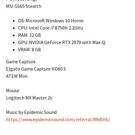
MSI GS65 Stealth
OS: Microsoft Windows 10 Home
CPU: Intel Core i7 8750H 2.2GHz
RAM: 32 GB
GPU: NVIDIA GeForce RTX 2070 with Max-Q
VRAM: 8 GB
Game Capture
Elgato Game Capture HD60 S
ATEM Mini
Mouse
Logitech MX Master 2s
Music by Epidemic Sound
https://www.epidemicsound.com/referral/89d5h5/