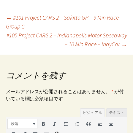
←
#101 Project CARS 2 – Sakitto GP – 9 Min Race –
Group C
投
#105 Project CARS 2 – Indianapolis Motor Speedway
– 10 Min Race – IndyCar
→
稿
ナ
コメントを残す
ビ
メールアドレスが公開されることはありません。
*
が付
いている欄は必須項目です
ゲ
ビジュアル
テキスト
ー
段落