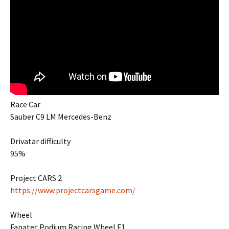
Race Car
Sauber C9 LM Mercedes-Benz
Drivatar difficulty
95%
Project CARS 2
https://www.projectcarsgame.com/
Wheel
Fanatec Podium Racing Wheel F1