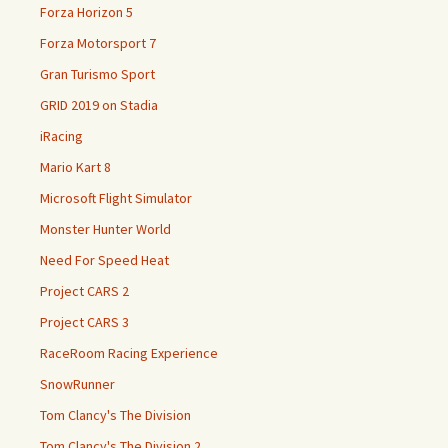
Forza Horizon 5
Forza Motorsport 7
Gran Turismo Sport
GRID 2019 on Stadia
iRacing
Mario Kart 8
Microsoft Flight Simulator
Monster Hunter World
Need For Speed Heat
Project CARS 2
Project CARS 3
RaceRoom Racing Experience
SnowRunner
Tom Clancy's The Division
Tom Clancy's The Division 2