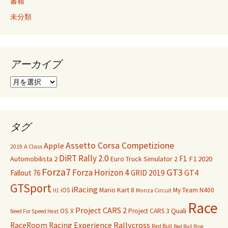
書籍
未分類
アーカイブ
ア
ー
カ
イ
ブ
タグ
Assetto Corsa Competizione
Apple
A Class
2019
DiRT Rally 2.0
F1
F1 2020
Automobilista 2
Euro Truck Simulator 2
Forza7
GT3
Forza Horizon 4
GT4
Fallout 76
GRID 2019
GTSport
iRacing
Mario Kart 8
iOS
My Team
N400
H1
Monza Circuit
Race
Project CARS 2
Quali
OS X
Project CARS 3
Need For Speed Heat
Rallycross
RaceRoom Racing Experience
Red Bull
Red Bull Ring