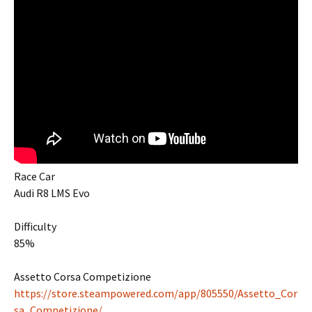
Race Car
Audi R8 LMS Evo
Difficulty
85%
Assetto Corsa Competizione
https://store.steampowered.com/app/805550/Assetto_Cor
sa_Competizione/