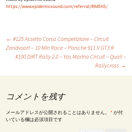
https://www.epidemicsound.com/referral/89d5h5/
←
#125 Assetto Corsa Competizione – Circuit
Zandvoort – 10 Min Race – Porsche 911 II GT3 R
投
#100 DiRT Rally 2.0 – Yas Marina Circuit – Quali –
Rallycross
→
稿
ナ
コメントを残す
ビ
メールアドレスが公開されることはありません。
*
が付
いている欄は必須項目です
ゲ