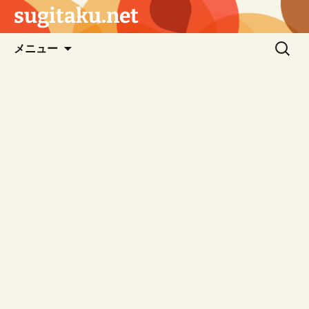
sugitaku.net
コ
検
メニュー
ン
索:
テ
ン
ツ
へ
ス
キ
ッ
プ