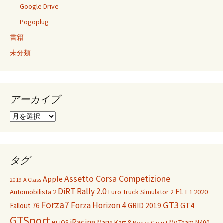
Google Drive
Pogoplug
書籍
未分類
アーカイブ
ア
ー
カ
イ
ブ
タグ
Assetto Corsa Competizione
Apple
A Class
2019
DiRT Rally 2.0
F1
F1 2020
Automobilista 2
Euro Truck Simulator 2
Forza7
GT3
Forza Horizon 4
GT4
Fallout 76
GRID 2019
GTSport
iRacing
Mario Kart 8
iOS
My Team
N400
H1
Monza Circuit